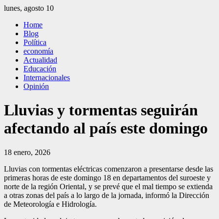
Saltar
lunes, agosto 10
al
El Independiente
El independiente Libre y Transparente
Home
contenido
Blog
Política
economía
Actualidad
Educación
Internacionales
Opinión
Lluvias y tormentas seguirán
afectando al país este domingo
18 enero, 2026
Lluvias con tormentas eléctricas comenzaron a presentarse desde las
primeras horas de este domingo 18 en departamentos del suroeste y
norte de la región Oriental, y se prevé que el mal tiempo se extienda
a otras zonas del país a lo largo de la jornada, informó la Dirección
de Meteorología e Hidrología.