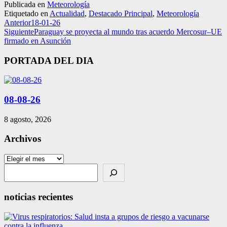
Publicada en
Meteorología
Etiquetado en
Actualidad
,
Destacado Principal
,
Meteorología
Anterior
18-01-26
Siguiente
Paraguay se proyecta al mundo tras acuerdo Mercosur–UE
firmado en Asunción
PORTADA DEL DIA
08-08-26
8 agosto, 2026
Archivos
Archivos
Search
noticias recientes