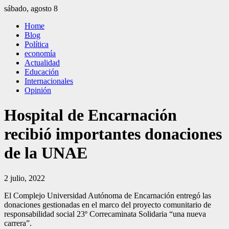
Saltar
sábado, agosto 8
al
El Independiente
El independiente Libre y Transparente
Home
contenido
Blog
Política
economía
Actualidad
Educación
Internacionales
Opinión
Hospital de Encarnación
recibió importantes donaciones
de la UNAE
2 julio, 2022
El Complejo Universidad Autónoma de Encarnación entregó las
donaciones gestionadas en el marco del proyecto comunitario de
responsabilidad social 23º Correcaminata Solidaria “una nueva
carrera”.