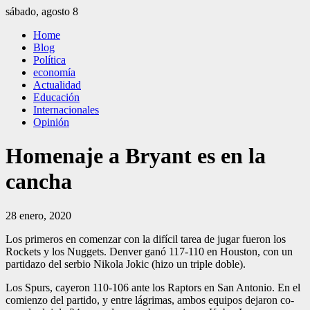
Saltar
sábado, agosto 8
al
El Independiente
El independiente Libre y Transparente
Home
contenido
Blog
Política
economía
Actualidad
Educación
Internacionales
Opinión
Homenaje a Bryant es en la
cancha
28 enero, 2020
Los primeros en comenzar con la difícil tarea de ju­gar fueron los
Roc­kets y los Nuggets. Denver ganó 117-110 en Houston, con un
partidazo del serbio Nikola Jokic (hizo un triple doble).
Los Spurs, cayeron 110-106 ante los Raptors en San An­tonio. En el
comienzo del partido, y entre lágrimas, ambos equipos dejaron co­