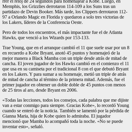
rrer el reloj de 24 segundos para homenajear a Kobe. Luego, en
Memphis, los Grizzlies derrotaron 114-109 a los Suns tras un
partidazo de Devin Booker. Más tarde, los Clippers derrotaron 112-
97 a Orlando Magic en Flo­rida y quedaron a solo tres victorias de
los Lakers, líde­res de la Conferencia Oeste.
Pero de todos los encuen­tros, el más impactante fue el de Atlanta
Hawks, que venció a los Wizards por 153-133.
Trae Young, que en el arran­que cambió el 11 que suele usar por un 8
en recuerdo a Kobe Bryant, anotó 45 pun­tos y homenajeó de la
mejor manera a Black Mamba con un triple desde atrás de mi­tad de
cancha. El joven ju­gador de los Hawks cambió en el comienzo el 11
que usa en su camiseta por el tradi­cional 8 con el que debutó Bryant
en los Lakers. Y para sumar a su homenaje, metió un triple de atrás
de mitad de cancha al término de la primera mitad. Además, fue el
primer jugador en obtener un doble doble de 45 puntos con menos
de 25 tiros al aro, desde Bryant en 2006.
«Todas las lecciones, todos los consejos, cada palabra que me dijiste
van a estar conmigo para siempre. Gra­cias Kobe», lo recordó Young
cuando se enteró de la noti­cia. También se lamentó por la pérdida de
Gianna Maria, hija de Kobe quien lo admi­raba. El jugador
mencionó que Mamba lo acompañó toda la noche. «No se puede
inventar esto», señaló.