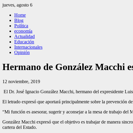
Saltar
jueves, agosto 6
al
El Independiente
El independiente Libre y Transparente
Home
contenido
Blog
Política
economía
Actualidad
Educación
Internacionales
Opinión
Hermano de González Macchi es 
12 noviembre, 2019
El Dr. José Igna­cio González Macchi, herma­no del expresi­dente Lui
El letrado expresó que aportará principalmente sobre la prevención de
“Mi función es asesorar, sugerir y aconsejar a la mesa de trabajo del M
González Macchi expresó que el objetivo es trabajar de manera sincroni
cartera del Estado.