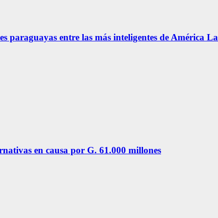
s paraguayas entre las más inteligentes de América La
ernativas en causa por G. 61.000 millones