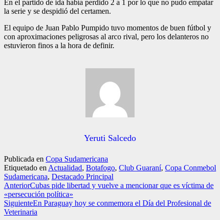
En el partido de ida había perdido 2 a 1 por lo que no pudo empatar
la serie y se despidió del certamen.
El equipo de Juan Pablo Pumpido tuvo momentos de buen fútbol y
con aproximaciones peligrosas al arco rival, pero los delanteros no
estuvieron finos a la hora de definir.
Yeruti Salcedo
Publicada en
Copa Sudamericana
Etiquetado en
Actualidad
,
Botafogo
,
Club Guaraní
,
Copa Conmebol
Sudamericana
,
Destacado Principal
Anterior
Cubas pide libertad y vuelve a mencionar que es víctima de
«persecución política»
Siguiente
En Paraguay hoy se conmemora el Día del Profesional de
Veterinaria