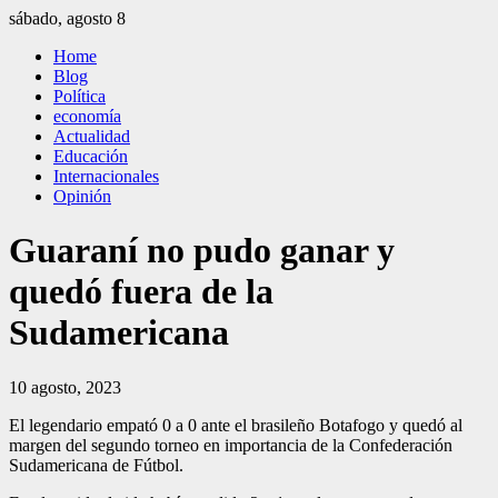
Saltar
sábado, agosto 8
al
El Independiente
El independiente Libre y Transparente
Home
contenido
Blog
Política
economía
Actualidad
Educación
Internacionales
Opinión
Guaraní no pudo ganar y
quedó fuera de la
Sudamericana
10 agosto, 2023
El legendario empató 0 a 0 ante el brasileño Botafogo y quedó al
margen del segundo torneo en importancia de la Confederación
Sudamericana de Fútbol.