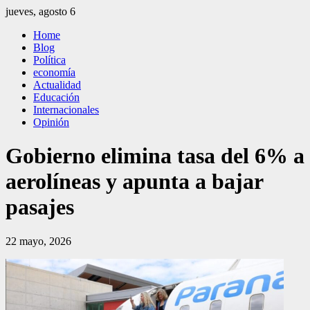
Saltar
jueves, agosto 6
al
El Independiente
El independiente Libre y Transparente
Home
contenido
Blog
Política
economía
Actualidad
Educación
Internacionales
Opinión
Gobierno elimina tasa del 6% a
aerolíneas y apunta a bajar
pasajes
22 mayo, 2026