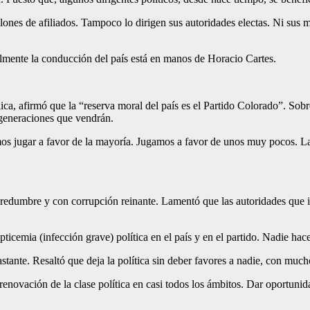
ones de afiliados. Tampoco lo dirigen sus autoridades electas. Ni sus
almente la conducción del país está en manos de Horacio Cartes.
ca, afirmó que la “reserva moral del país es el Partido Colorado”. Sobr
s generaciones que vendrán.
s jugar a favor de la mayoría. Jugamos a favor de unos muy pocos. La v
edumbre y con corrupción reinante. Lamentó que las autoridades que i
ticemia (infección grave) política en el país y en el partido. Nadie hac
astante. Resaltó que deja la política sin deber favores a nadie, con muc
enovación de la clase política en casi todos los ámbitos. Dar oportuni