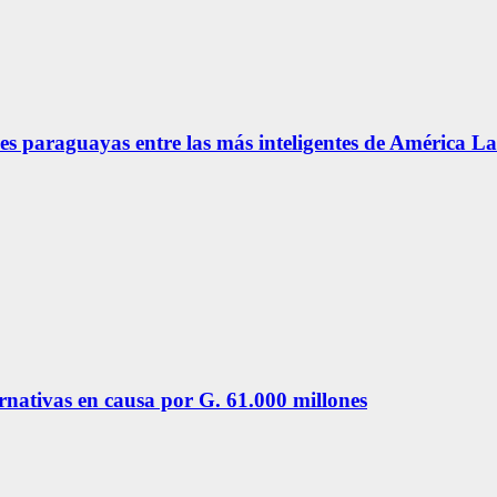
s paraguayas entre las más inteligentes de América La
ernativas en causa por G. 61.000 millones