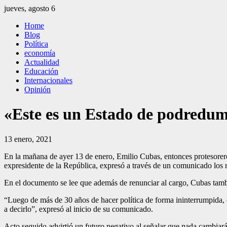
Saltar
jueves, agosto 6
al
El Independiente
El independiente Libre y Transparente
Home
contenido
Blog
Política
economía
Actualidad
Educación
Internacionales
Opinión
«Este es un Estado de podredum
13 enero, 2021
En la mañana de ayer 13 de enero, Emilio Cubas, entonces protesorer
expresidente de la República, expresó a través de un comunicado los 
En el documento se lee que además de renunciar al cargo, Cubas tambi
“Luego de más de 30 años de hacer política de forma ininterrumpida,
a decirlo”, expresó al inicio de su comunicado.
Acto seguido advirtió un futuro negativo al señalar que nada cambiará.