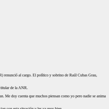
) renunció al cargo. El político y sobrino de Raúl Cubas Grau,
titular de la ANR.
eoran. Me doy cuenta que muchos piensan como yo pero nadie se anima
cian con esta situación y les va muy bien.