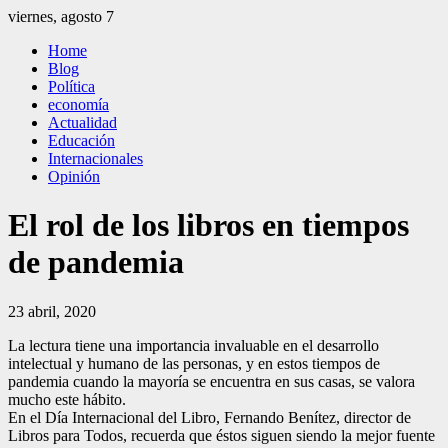
Saltar
viernes, agosto 7
al
El Independiente
El independiente Libre y Transparente
Home
contenido
Blog
Política
economía
Actualidad
Educación
Internacionales
Opinión
El rol de los libros en tiempos
de pandemia
23 abril, 2020
La lectura tiene una importancia invaluable en el desarrollo
intelectual y humano de las personas, y en estos tiempos de
pandemia cuando la mayoría se encuentra en sus casas, se valora
mucho este hábito.
En el Día Internacional del Libro, Fernando Benítez, director de
Libros para Todos, recuerda que éstos siguen siendo la mejor fuente