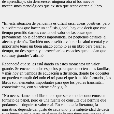
de aprendizaje, sin desmerecer ninguna otra ni los nuevos
mecanismos tecnológicos que existen que reconvierten al libro.
“En esta situación de pandemia es difícil sacar cosas positivas, pero
si tuviéramos que hacer un análisis global, hay que decir que este
tiempo permitió darnos cuenta del valor de las cosas que
previamente no le dábamos importancia, los pequeños detalles, el
afecto, y demás. También nos enseñó a valorar la salud mental y es
importante tener un buen aliado como lo es un libro para pasar el
tiempo, no desesperar, y aprovechar los espacios que quedan que
son muy grandes”, afirmó.
Reconoció que se les está dando en estos momentos un valor
grande. Se encuentran los espacios para que conecten a las familias,
y más hoy en tiempos de educación a distancia, donde los docentes
no pueden cumplir del todo el rol para el que han sido formados, los
libros son elementos importantes para que los padres transmitan
conocimientos, con su orientación y guía.
“No necesariamente el libro tiene que ser como le conocemos en
formato de papel, pero es una fuente de consulta que permite que
podamos distinguir su valor real. En cuanto a la literatura, la
narrativa, depende del gusto de cada uno, y la subjetividad de decir
si es buena o mala, pero en el caso de lo que tiene que ver con el