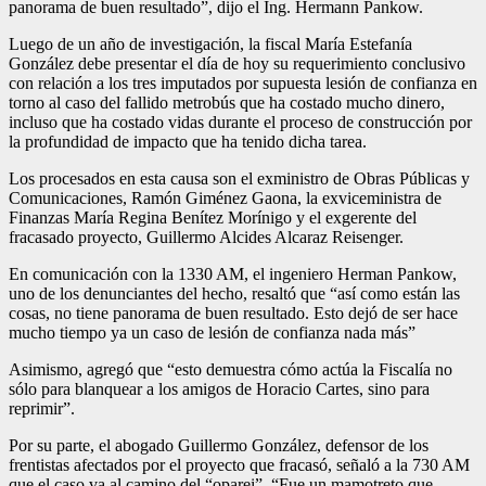
panorama de buen resultado”, dijo el Ing. Hermann Pankow.
Luego de un año de investigación, la fiscal María Estefanía
González debe presentar el día de hoy su requerimiento conclusivo
con relación a los tres imputados por supuesta lesión de confianza en
torno al caso del fallido metrobús que ha costado mucho dinero,
incluso que ha costado vidas durante el proceso de construcción por
la profundidad de impacto que ha tenido dicha tarea.
Los procesados en esta causa son el exministro de Obras Públicas y
Comunicaciones, Ramón Giménez Gaona, la exviceministra de
Finanzas María Regina Benítez Morínigo y el exgerente del
fracasado proyecto, Guillermo Alcides Alcaraz Reisenger.
En comunicación con la 1330 AM, el ingeniero Herman Pankow,
uno de los denunciantes del hecho, resaltó que “así como están las
cosas, no tiene panorama de buen resultado. Esto dejó de ser hace
mucho tiempo ya un caso de lesión de confianza nada más”
Asimismo, agregó que “esto demuestra cómo actúa la Fiscalía no
sólo para blanquear a los amigos de Horacio Cartes, sino para
reprimir”.
Por su parte, el abogado Guillermo González, defensor de los
frentistas afectados por el proyecto que fracasó, señaló a la 730 AM
que el caso va al camino del “oparei”. “Fue un mamotreto que