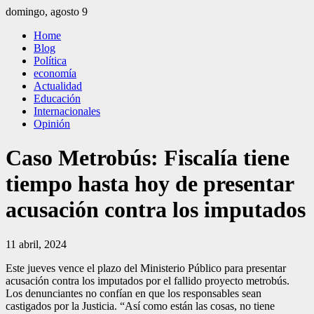
Saltar
domingo, agosto 9
al
El Independiente
El independiente Libre y Transparente
Home
contenido
Blog
Política
economía
Actualidad
Educación
Internacionales
Opinión
Caso Metrobús: Fiscalía tiene
tiempo hasta hoy de presentar
acusación contra los imputados
11 abril, 2024
Este jueves vence el plazo del Ministerio Público para presentar
acusación contra los imputados por el fallido proyecto metrobús.
Los denunciantes no confían en que los responsables sean
castigados por la Justicia. “Así como están las cosas, no tiene