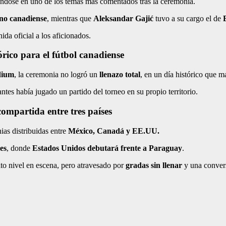
iéndose en uno de los temas más comentados tras la ceremonia.
no canadiense
, mientras que
Aleksandar Gajić
tuvo a su cargo el de
ida oficial a los aficionados.
rico para el fútbol canadiense
dium
, la ceremonia no logró un
llenazo total
, en un día histórico que m
antes había jugado un partido del torneo en su propio territorio.
mpartida entre tres países
as distribuidas entre
México, Canadá y EE.UU.
es
, donde
Estados Unidos debutará frente a Paraguay
.
lto nivel en escena, pero atravesado por
gradas sin llenar
y una convers