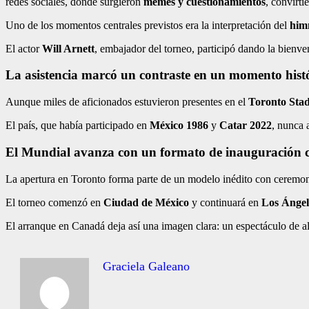
redes sociales, donde surgieron
memes y cuestionamientos
, convirt
Uno de los momentos centrales previstos era la interpretación del
him
El actor
Will Arnett
, embajador del torneo, participó dando la bienven
La asistencia marcó un contraste en un momento histó
Aunque miles de aficionados estuvieron presentes en el
Toronto Sta
El país, que había participado en
México 1986
y
Catar 2022
, nunca 
El Mundial avanza con un formato de inauguración co
La apertura en Toronto forma parte de un modelo inédito con ceremoni
El torneo comenzó en
Ciudad de México
y continuará en
Los Ángel
El arranque en Canadá deja así una imagen clara: un espectáculo de a
Graciela Galeano