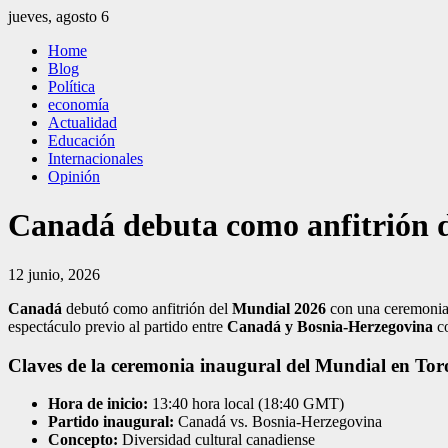
Saltar
jueves, agosto 6
al
El Independiente
El independiente Libre y Transparente
Home
contenido
Blog
Política
economía
Actualidad
Educación
Internacionales
Opinión
Canadá debuta como anfitrión de
12 junio, 2026
Canadá
debutó como anfitrión del
Mundial 2026
con una ceremonia
espectáculo previo al partido entre
Canadá y Bosnia-Herzegovina
co
Claves de la ceremonia inaugural del Mundial en Tor
Hora de inicio:
13:40 hora local (18:40 GMT)
Partido inaugural:
Canadá vs. Bosnia-Herzegovina
Concepto:
Diversidad cultural canadiense