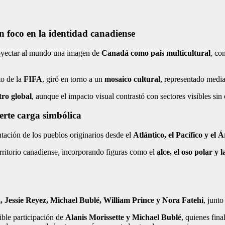
 foco en la identidad canadiense
royectar al mundo una imagen de
Canadá como país multicultural
, co
to de la
FIFA
, giró en torno a un
mosaico cultural
, representado median
ro global
, aunque el impacto visual contrastó con sectores visibles sin 
erte carga simbólica
ntación de los pueblos originarios desde el
Atlántico, el Pacífico y el Á
territorio canadiense, incorporando figuras como el
alce, el oso polar y 
a, Jessie Reyez, Michael Bublé, William Prince y Nora Fatehi
, junto
ible participación de
Alanis Morissette y Michael Bublé
, quienes fin