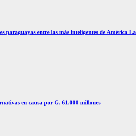
s paraguayas entre las más inteligentes de América La
ernativas en causa por G. 61.000 millones