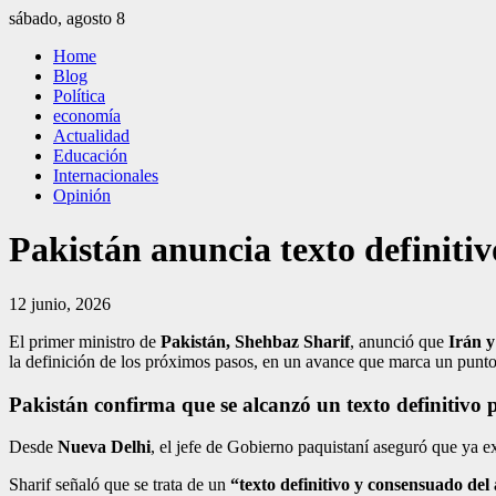
Saltar
sábado, agosto 8
al
El Independiente
El independiente Libre y Transparente
Home
contenido
Blog
Política
economía
Actualidad
Educación
Internacionales
Opinión
Pakistán anuncia texto definiti
12 junio, 2026
El primer ministro de
Pakistán, Shehbaz Sharif
, anunció que
Irán 
la definición de los próximos pasos, en un avance que marca un punto
Pakistán confirma que se alcanzó un texto definitivo 
Desde
Nueva Delhi
, el jefe de Gobierno paquistaní aseguró que ya 
Sharif señaló que se trata de un
“texto definitivo y consensuado del