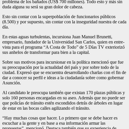
proble­ma de los bañados (US$ 700 millones). Todo esto y más sin
duda alguna su será su gran dolor de cabeza.
Esto sin contar con la su­perpoblación de funciona­rios públicos
(8.500) y por supuesto, sin contar con la inseguridad nuestra de cada
día.
En estas aguas turbulentas, incursiona Juan Manuel Brunetti,
empresario, fun­dador de la Universidad San Carlos, quien en entre­
vista para el programa “A Costa de Todo” de 5 Días TV exteriorizó
sus anhelos de transformar para bien a la capital.
Sobre sus motivos para incursionar en la política mencionó que fue
su preo­cupación por la actualidad del país y por sobre todo de la
ciudad. Expresó que se encuentra desarrollando charlas con el fin de
dar a conocer su perfil e ideas a la ciudadanía sobre como gobernar
Asunción.
Al candidato le preocupa también que existan 170 plazas públicas y
solo 160 personas encargadas en su aseo. Además que no puede ser
que policías de tránsito estén escondidos detrás de árboles en lugar
de estar en las bocas calles agilizando el tránsito.
“Hay muchas cosas que ha­cer. Lo primero que se debe hacer es
escuchar a la gente y en base a esa información armar las
propuestas”, men­cionó. Destaca también que su experiencia de