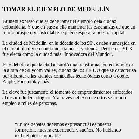
TOMAR EL EJEMPLO DE MEDELLÍN
Brunetti expresó que se debe tomar el ejemplo dela ciudad
colombiana. Y que en base a ello mante­ner las esperanzas de que un
futuro próspero y sus­tentable le puede esperar a nuestra capital.
La ciudad de Medellín, en la década de los 90’, estaba sumergida en
el narco­tráfico y en consecuencia por la violencia. Pero en el 2013
fue electa como la ciudad más “Innovadora del Mundo”.
Esto debido a que la ciu­dad sufrió una transfor­mación económica a
la altura de Sillycom Valley, ciudad de los EE.UU que se caracteriza
por albergar a las grandes compañías tec­nológicas como Google,
Apple, Facebook y más.
La clave fue justamente el fomento de empren­dimientos enfocados
al desarrollo tecnológico. Y a través del éxito de estos se brindó
empleo a miles de personas.
“En los debates debemos expresar cuál es nuestra
formación, nuestra experiencia y sueños. No hablando
mal del otro candidato»