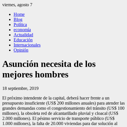
Saltar
viernes, agosto 7
al
El Independiente
El independiente Libre y Transparente
Home
contenido
Blog
Política
economía
Actualidad
Educación
Internacionales
Opinión
Asunción necesita de los
mejores hombres
18 septiembre, 2019
El próximo in­tendente de la capital, deberá hacer frente a un
presupuesto insufi­ciente (US$ 200 millones anuales) para atender las
grandes demandas como el congestionamiento del tránsito (US$ 100
millo­nes), la obsoleta red de alcantarillado pluvial y cloacal (US$
2.000 millo­nes). El pésimo servicio de transporte público (US$
1.000 millones), la falta de 20.000 viviendas para dar solución al