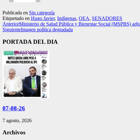
Publicada en
Sin categoría
Etiquetado en
Hugo Javier
,
Indígenas
,
OEA
,
SENADORES
Anterior
Ministerio de Salud Pública y Bienestar Social (MSPBS) adju
Siguiente
Imagen política degradada
PORTADA DEL DIA
07-08-26
7 agosto, 2026
Archivos