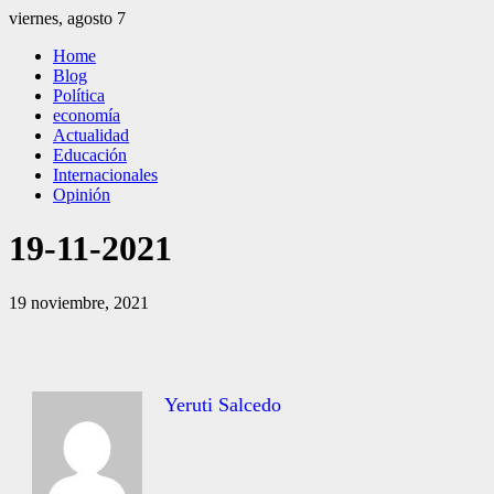
Saltar
viernes, agosto 7
al
El Independiente
El independiente Libre y Transparente
Home
contenido
Blog
Política
economía
Actualidad
Educación
Internacionales
Opinión
19-11-2021
19 noviembre, 2021
Yeruti Salcedo