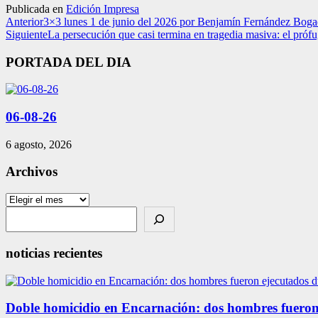
Publicada en
Edición Impresa
Anterior
3×3 lunes 1 de junio del 2026 por Benjamín Fernández Bog
Siguiente
La persecución que casi termina en tragedia masiva: el pró
PORTADA DEL DIA
06-08-26
6 agosto, 2026
Archivos
Archivos
Search
noticias recientes
Doble homicidio en Encarnación: dos hombres fueron