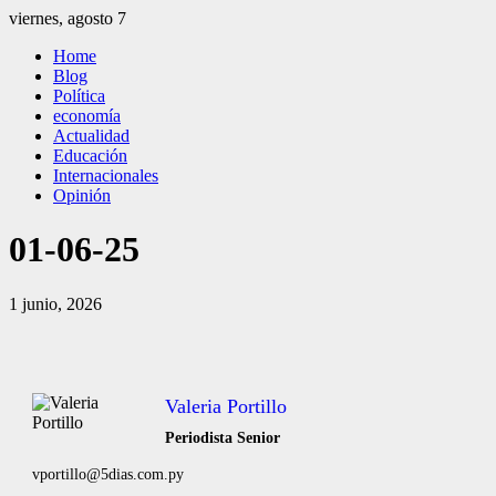
Saltar
viernes, agosto 7
al
El Independiente
El independiente Libre y Transparente
Home
contenido
Blog
Política
economía
Actualidad
Educación
Internacionales
Opinión
01-06-25
1 junio, 2026
Valeria Portillo
Periodista Senior
vportillo@5dias.com.py