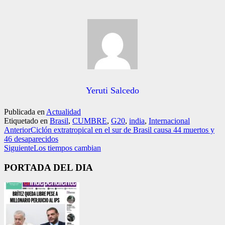
Yeruti Salcedo
Publicada en
Actualidad
Etiquetado en
Brasil
,
CUMBRE
,
G20
,
india
,
Internacional
Anterior
Ciclón extratropical en el sur de Brasil causa 44 muertos y
46 desaparecidos
Siguiente
Los tiempos cambian
PORTADA DEL DIA