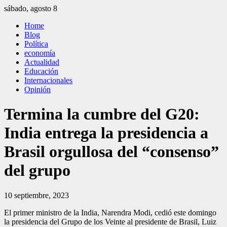
Saltar
sábado, agosto 8
al
El Independiente
El independiente Libre y Transparente
Home
contenido
Blog
Política
economía
Actualidad
Educación
Internacionales
Opinión
Termina la cumbre del G20:
India entrega la presidencia a
Brasil orgullosa del “consenso”
del grupo
10 septiembre, 2023
El primer ministro de la India, Narendra Modi, cedió este domingo
la presidencia del Grupo de los Veinte al presidente de Brasil, Luiz