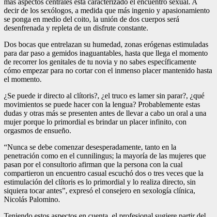
más aspectos centrales está caracterizado el encuentro sexual. A
decir de los sexólogos, a medida que más ingenio y apasionamiento
se ponga en medio del coito, la unión de dos cuerpos será
desenfrenada y repleta de un disfrute constante.
Dos bocas que entrelazan su humedad, zonas erógenas estimuladas
para dar paso a gemidos inaguantables, hasta que llega el momento
de recorrer los genitales de tu novia y no sabes específicamente
cómo empezar para no cortar con el inmenso placer mantenido hasta
el momento.
¿Se puede ir directo al clítoris?, ¿el truco es lamer sin parar?, ¿qué
movimientos se puede hacer con la lengua? Probablemente estas
dudas y otras más se presenten antes de llevar a cabo un oral a una
mujer porque lo primordial es brindar un placer infinito, con
orgasmos de ensueño.
“Nunca se debe comenzar desesperadamente, tanto en la
penetración como en el cunnilingus; la mayoría de las mujeres que
pasan por el consultorio afirman que la persona con la cual
compartieron un encuentro casual escuchó dos o tres veces que la
estimulación del clítoris es lo primordial y lo realiza directo, sin
siquiera tocar antes”, expresó el consejero en sexología clínica,
Nicolás Palomino.
Teniendo estos aspectos en cuenta, el profesional sugiere partir del