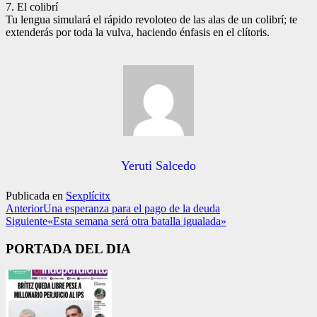
7. El colibrí
Tu lengua simulará el rápido revoloteo de las alas de un colibrí; te
extenderás por toda la vulva, haciendo énfasis en el clítoris.
Yeruti Salcedo
Publicada en
Sexplícitx
Anterior
Una esperanza para el pago de la deuda
Siguiente
«Esta semana será otra batalla igualada»
PORTADA DEL DIA