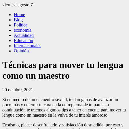
Saltar
viernes, agosto 7
al
El Independiente
El independiente Libre y Transparente
Home
contenido
Blog
Política
economía
Actualidad
Educación
Internacionales
Opinión
Técnicas para mover tu lengua
como un maestro
20 octubre, 2021
Si en medio de un encuentro sexual, te dan ganas de avanzar un
poco más y enterrar tu cara en la entrepierna de tu pareja, a
continuación te traemos algunos tips a tener en cuenta para mover tu
lengua como un maestro en la vulva de tu interés amoroso.
Erotismo, placer desenfrenado y satisfacción desmedida, por esto y