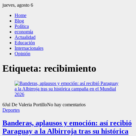
Saltar
jueves, agosto 6
al
El Independiente
El independiente Libre y Transparente
Home
contenido
Blog
Política
economía
Actualidad
Educación
Internacionales
Opinión
Etiqueta:
recibimiento
6
Jul
De Valeria Portillo
No hay comentarios
Deportes
Banderas, aplausos y emoción: así recibió
Paraguay a la Albirroja tras su histórica