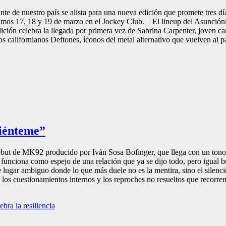
te de nuestro país se alista para una nueva edición que promete tres d
imos 17, 18 y 19 de marzo en el Jockey Club. El lineup del Asunciónic
dición celebra la llegada por primera vez de Sabrina Carpenter, joven 
s californianos Deftones, íconos del metal alternativo que vuelven al paí
iénteme”
but de MK92 producido por Iván Sosa Bofinger, que llega con un tono má
 funciona como espejo de una relación que ya se dijo todo, pero igual b
 lugar ambiguo donde lo que más duele no es la mentira, sino el silenc
los cuestionamientos internos y los reproches no resueltos que recorren 