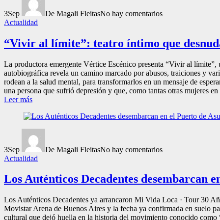
3
Sep
De Magali Fleitas
No hay comentarios
Actualidad
“Vivir al límite”: teatro íntimo que desnuda
La productora emergente Vértice Escénico presenta “Vivir al límite”,
autobiográfica revela un camino marcado por abusos, traiciones y varia
rodean a la salud mental, para transformarlos en un mensaje de esperan
una persona que sufrió depresión y que, como tantas otras mujeres en 
Leer más
3
Sep
De Magali Fleitas
No hay comentarios
Actualidad
Los Auténticos Decadentes desembarcan en
Los Auténticos Decadentes ya arrancaron Mi Vida Loca · Tour 30 Años.
Movistar Arena de Buenos Aires y la fecha ya confirmada en suelo p
cultural que dejó huella en la historia del movimiento conocido como 