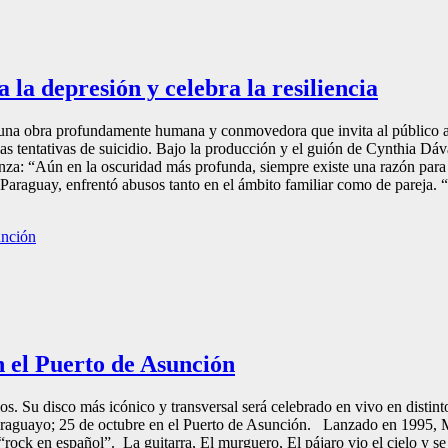
 la depresión y celebra la resiliencia
 una obra profundamente humana y conmovedora que invita al público a 
s tentativas de suicidio. Bajo la producción y el guión de Cynthia Dával
za: “Aún en la oscuridad más profunda, siempre existe una razón para el
Paraguay, enfrentó abusos tanto en el ámbito familiar como de pareja. 
 el Puerto de Asunción
 Su disco más icónico y transversal será celebrado en vivo en distinto
araguayo; 25 de octubre en el Puerto de Asunción. Lanzado en 1995, M
“rock en español”. La guitarra, El murguero, El pájaro vio el cielo y 