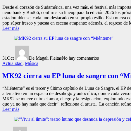
Desde el corazón de Sudamérica, una vez más, el festival más importan
ueno bank y Bud66, confirma su lineup para la edición 2026 los próx
estadounidense, cada uno destacado en su propio estilo. Esta nueva e
pop súper fresco y puesta en escena atrapante; además, el regreso de lo
Leer más
31
Oct
De Magali Fleitas
No hay comentarios
Actualidad
,
Música
MK92 cierra su EP luna de sangre con “M
“Miénteme” es el tercer y último capítulo de Luna de Sangre, el EP de
alternativo en un espacio de desahogo y autocrítica, donde cada verso
MK92 se mueve entre el amor, el ego y la resignación, explorando ese
que ya no hay nada que decir”, reflexiona el artista. La canción reúne 
Leer más