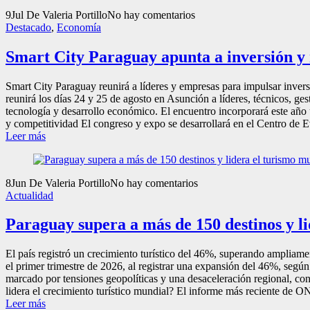
9
Jul
De Valeria Portillo
No hay comentarios
Destacado
,
Economía
Smart City Paraguay apunta a inversión y
Smart City Paraguay reunirá a líderes y empresas para impulsar inver
reunirá los días 24 y 25 de agosto en Asunción a líderes, técnicos, ge
tecnología y desarrollo económico. El encuentro incorporará este año
y competitividad El congreso y expo se desarrollará en el Centro de E
Leer más
8
Jun
De Valeria Portillo
No hay comentarios
Actualidad
Paraguay supera a más de 150 destinos y l
El país registró un crecimiento turístico del 46%, superando ampliam
el primer trimestre de 2026, al registrar una expansión del 46%, seg
marcado por tensiones geopolíticas y una desaceleración regional, c
lidera el crecimiento turístico mundial? El informe más reciente de 
Leer más