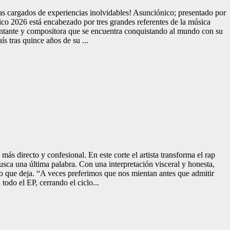
ías cargados de experiencias inolvidables! Asunciónico; presentado por
o 2026 está encabezado por tres grandes referentes de la música
cantante y compositora que se encuentra conquistando al mundo con su
s tras quince años de su ...
s directo y confesional. En este corte el artista transforma el rap
usca una última palabra. Con una interpretación visceral y honesta,
io que deja. “A veces preferimos que nos mientan antes que admitir
todo el EP, cerrando el ciclo...