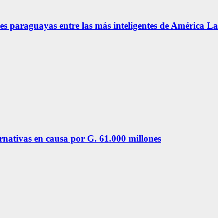
s paraguayas entre las más inteligentes de América La
ernativas en causa por G. 61.000 millones