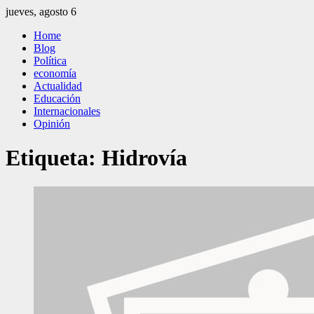
Saltar
jueves, agosto 6
al
El Independiente
El independiente Libre y Transparente
Home
contenido
Blog
Política
economía
Actualidad
Educación
Internacionales
Opinión
Etiqueta:
Hidrovía