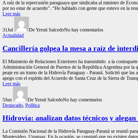
A raíz de la repercusión paraguaya que sindicaba al ministro de Econo
por no estar de acuerdo". “He hablado con gente que estuvo en la reun
Leer más
31
Jul
De Yeruti Salcedo
No hay comentarios
Actualidad
Cancillería golpea la mesa a raíz de inter
El Ministerio de Relaciones Exteriores ha transmitido a la contrapar
Administración General de Puertos de la República Argentina por la qu
peaje en un tramo de la Hidrovía Paraguay - Paraná. Solicitó que las a
apego con el espíritu del Acuerdo de Santa Cruz de la Sierra de Trans
Leer más
5
Jun
De Yeruti Salcedo
No hay comentarios
Destacado
,
Política
Hidrovía: analizan datos técnicos y alegan 
La Comisión Nacional de la Hidrovía Paraguay-Paraná se reunió para 
Montevideo, Uruguay. En la ocasión, se constató que no existen datos