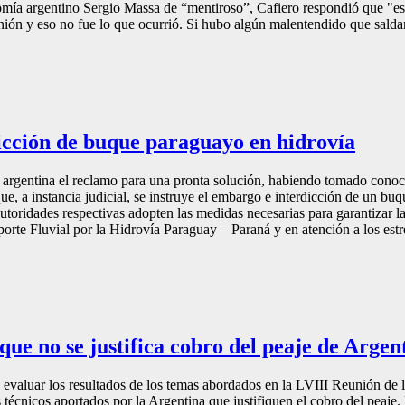
mía argentino Sergio Massa de “mentiroso”, Cafiero respondió que "esa 
ión y eso no fue lo que ocurrió. Si hubo algún malentendido que saldar,
dicción de buque paraguayo en hidrovía
te argentina el reclamo para una pronta solución, habiendo tomado conoc
e, a instancia judicial, se instruye el embargo e interdicción de un bu
utoridades respectivas adopten las medidas necesarias para garantizar l
porte Fluvial por la Hidrovía Paraguay – Paraná y en atención a los estr
que no se justifica cobro del peaje de Argen
evaluar los resultados de los temas abordados en la LVIII Reunión de 
 técnicos aportados por la Argentina que justifiquen el cobro del peaj