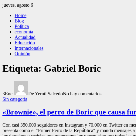
Saltar
jueves, agosto 6
al
El Independiente
El independiente Libre y Transparente
Home
contenido
Blog
Política
economía
Actualidad
Educación
Internacionales
Opinión
Etiqueta:
Gabriel Boric
3
Ene
De Yeruti Salcedo
No hay comentarios
Sin categoría
«Brownie», el perro de Boric que causa furo
Con casi 350.000 seguidores en Instagram y 70.000 en Twitter en meno
presenta como el "Primer Perro de la República" y manda mensajes a
los derechos y caricias que merecemos los perros, sino por todas las