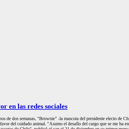
r en las redes sociales
s de dos semanas, "Brownie" -la mascota del presidente electo de Chile
 favor del cuidado animal. "Asumo el desafío del cargo que se me ha 
 mascotas de Chile", publicó el can el 21 de diciembre en su primer me