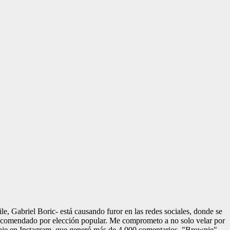
, Gabriel Boric- está causando furor en las redes sociales, donde se
encomendado por elección popular. Me comprometo a no solo velar por
nsaje en Instagram, que generó más de 4.000 comentarios. "Brownie"