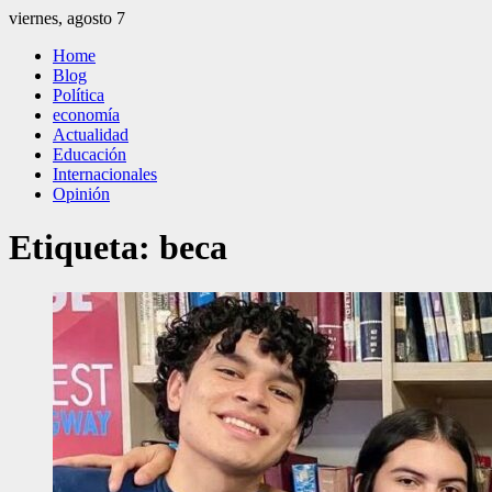
Saltar
viernes, agosto 7
al
El Independiente
El independiente Libre y Transparente
Home
contenido
Blog
Política
economía
Actualidad
Educación
Internacionales
Opinión
Etiqueta:
beca