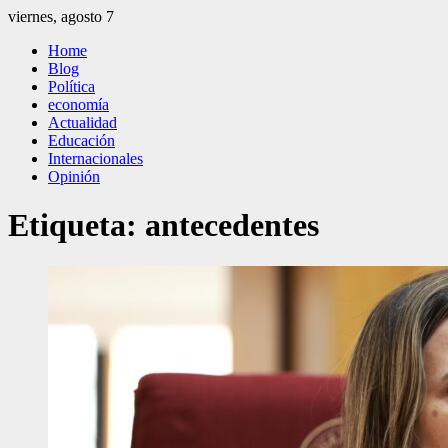
Saltar
viernes, agosto 7
al
El Independiente
El independiente Libre y Transparente
Home
contenido
Blog
Política
economía
Actualidad
Educación
Internacionales
Opinión
Etiqueta:
antecedentes