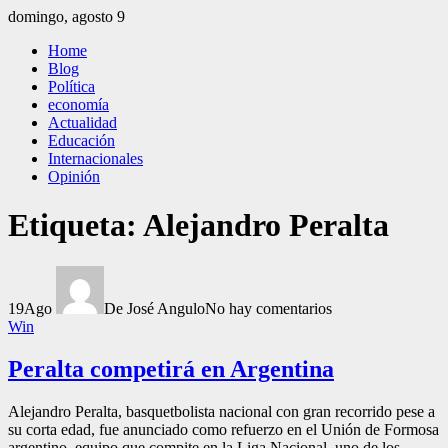
Saltar
domingo, agosto 9
al
El Independiente
El independiente Libre y Transparente
Home
contenido
Blog
Política
economía
Actualidad
Educación
Internacionales
Opinión
Etiqueta:
Alejandro Peralta
19
Ago
De José Angulo
No hay comentarios
Win
Peralta competirá en Argentina
Alejandro Peralta, basquetbolista nacional con gran recorrido pese a
su corta edad, fue anunciado como refuerzo en el Unión de Formosa
argentino, equipo que compite en la Liga Nacional, uno de los