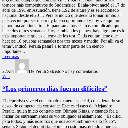
torneos más competitivos de Sudamérica. El ala-pivot nació el 17 de
abril de 1991 en Asunción, tiene 1,92 de altura y es seleccionado
nacional desde el 2011. Peralta indicó que decidió tomar rumbo al
país vecino por ser una muy buena oportunidad y hoy ve aquí un
panorama aún incierto. “El panorama hoy es más complicado que
hace dos o tres semanas. Hoy cambian los planes, hay algo que es lo
más importante que es el tema de los test. Cada equipo tiene que
hacerse 18 pruebas semanales por tres meses y medio. Por allí va el
tema”, indicó. Peralta pasará a formar parte de un elenco
importante...
Leer más
27
Abr
De Yeruti Salcedo
No hay comentarios
Win
“Los primeros días fueron difíciles”
El deportista vive el encierro de manera especial, considerando su
deseo de competencia constante. Este es el caso de Alejandro
Peralta, quien inició contrato con Olimpia Kings, y cuando iba a
iniciar los entrenamientos se vio obligado al aislamiento. “Es difícil
para todos, y más nosotros que nos acostumbramos a lo físico”,
señaló. Según el deportista, el inicio costó más, debido a que las