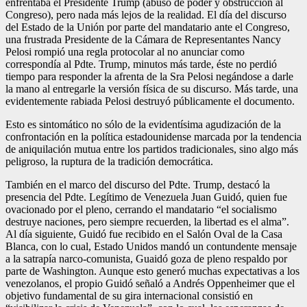
enfrentaba el Presidente Trump (abuso de poder y obstrucción al
Congreso), pero nada más lejos de la realidad. El día del discurso
del Estado de la Unión por parte del mandatario ante el Congreso,
una frustrada Presidente de la Cámara de Representantes Nancy
Pelosi rompió una regla protocolar al no anunciar como
correspondía al Pdte. Trump, minutos más tarde, éste no perdió
tiempo para responder la afrenta de la Sra Pelosi negándose a darle
la mano al entregarle la versión física de su discurso. Más tarde, una
evidentemente rabiada Pelosi destruyó públicamente el documento.
Esto es sintomático no sólo de la evidentísima agudización de la
confrontación en la política estadounidense marcada por la tendencia
de aniquilación mutua entre los partidos tradicionales, sino algo más
peligroso, la ruptura de la tradición democrática.
También en el marco del discurso del Pdte. Trump, destacó la
presencia del Pdte. Legítimo de Venezuela Juan Guidó, quien fue
ovacionado por el pleno, cerrando el mandatario “el socialismo
destruye naciones, pero siempre recuerden, la libertad es el alma”.
Al día siguiente, Guidó fue recibido en el Salón Oval de la Casa
Blanca, con lo cual, Estado Unidos mandó un contundente mensaje
a la satrapía narco-comunista, Guaidó goza de pleno respaldo por
parte de Washington. Aunque esto generó muchas expectativas a los
venezolanos, el propio Guidó señaló a Andrés Oppenheimer que el
objetivo fundamental de su gira internacional consistió en