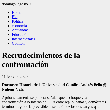
Saltar
domingo, agosto 9
al
El Independiente
El independiente Libre y Transparente
Home
contenido
Blog
Política
economía
Actualidad
Educación
Internacionales
Opinión
Recrudecimientos de la
confrontación
11 febrero, 2020
Doctor en Historia de la Univer- sidad Católica Andrés Bello @
Nahem_Vzla
Apriorísticamente se pudiera señalar que el choque y la
confrontación a lo interno de USA entre republicanos y demócratas
terminó luego de la previsible absolución de los dos cargos que