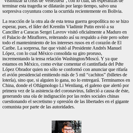
“visibilizar la crisis de Venezuela”, con lo cual, las esperanzas de
terminar esta tragedia se dilatarán por largo tiempo, salvo una
sorpresiva coyuntura como la ocurrida recientemente en Bolivia.
La reacción de la otra ala de esta tensa guerra geopolítica no se hizo
esperar, pues, el líder del Kremlin Vladimir Putin envió a su
Canciller a Caracas Sergei Lavrov visitó oficialmente a Maduro en
el Palacio de Miraflores, reiterando así su respaldo a éste pero sobre
todo el mantenimiento de los intereses rusos en el corazón de El
Caribe. La sorpresa, fue que visitó al Presidente Andrés Manuel
López, con lo cual México consolida su giro proruso,
incrementando la tensa relación Washington/Moscú. Y ya que
estamos en México, como evitar comentar el cantinflada del Pdte
López Obrador quien no sólo se conformó con anunciar que rifaría
el avión presidencial emitiendo más de 5 mil “cachitos” (billetes de
lotería), sino que, si alguien lo gana, no lo entregará. Terminamos en
China, donde el Oftágmologo Li Wenliang, el galeno que alertó por
primera vez de la asistencia del coronavirus, falleció a causa de éste,
generando una ola de indignación por las redes sociales chinas
cuestionando el secretismo y opresión de las libertades en el gigante
comunista por parte de las autoridades.