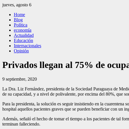
Saltar
jueves, agosto 6
al
El Independiente
El independiente Libre y Transparente
Home
contenido
Blog
Política
economía
Actualidad
Educación
Internacionales
Opinión
Privados llegan al 75% de ocup
9 septiembre, 2020
La Dra. Liz Fernández, presidenta de la Sociedad Paraguaya de Medicin
de su capacidad, y a nivel de polivalente, por encima del 80%, que son
Para la presidenta, la solución es seguir insistiendo en la cuarentena s
hospital aquellos pacientes graves que se pueden beneficiar con un in
Además, señaló el hecho de tomar el tiempo a los pacientes de tal for
terminan falleciendo.