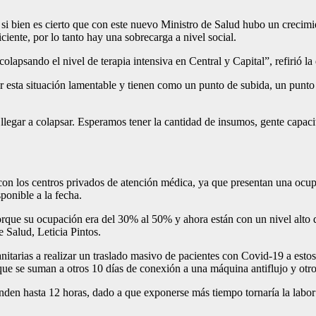
si bien es cierto que con este nuevo Ministro de Salud hubo un crecimi
ciente, por lo tanto hay una sobrecarga a nivel social.
colapsando el nivel de terapia intensiva en Central y Capital”, refirió la
r esta situación lamentable y tienen como un punto de subida, un punto
legar a colapsar. Esperamos tener la cantidad de insumos, gente capacit
con los centros privados de atención médica, ya que presentan una ocup
ponible a la fecha.
porque su ocupación era del 30% al 50% y ahora están con un nivel alt
 Salud​, Leticia Pintos.
nitarias a realizar un traslado masivo de pacientes con Covid-19 a estos 
que se suman a otros 10 días de conexión a una máquina antiflujo y otr
enden hasta 12 horas, dado a que exponerse más tiempo tornaría la labor