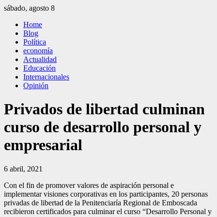
Saltar
sábado, agosto 8
al
El Independiente
El independiente Libre y Transparente
Home
contenido
Blog
Política
economía
Actualidad
Educación
Internacionales
Opinión
Privados de libertad culminan
curso de desarrollo personal y
empresarial
6 abril, 2021
Con el fin de promover valores de aspiración personal e
implementar visiones corporativas en los participantes, 20 personas
privadas de libertad de la Penitenciaría Regional de Emboscada
recibieron certificados para culminar el curso “Desarrollo Personal y