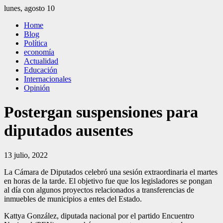
Saltar
lunes, agosto 10
al
El Independiente
El independiente Libre y Transparente
Home
contenido
Blog
Política
economía
Actualidad
Educación
Internacionales
Opinión
Postergan suspensiones para
diputados ausentes
13 julio, 2022
La Cámara de Diputados celebró una sesión extraordinaria el martes
en horas de la tarde. El objetivo fue que los legisladores se pongan
al día con algunos proyectos relacionados a transferencias de
inmuebles de municipios a entes del Estado.
Kattya González, diputada nacional por el partido Encuentro