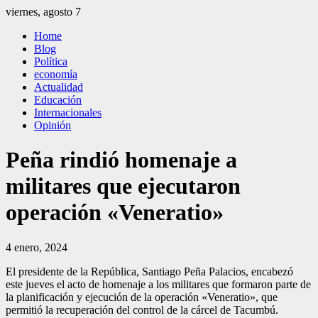
Saltar
viernes, agosto 7
al
El Independiente
El independiente Libre y Transparente
Home
contenido
Blog
Política
economía
Actualidad
Educación
Internacionales
Opinión
Peña rindió homenaje a
militares que ejecutaron
operación «Veneratio»
4 enero, 2024
El presidente de la República, Santiago Peña Palacios, encabezó
este jueves el acto de homenaje a los militares que formaron parte de
la planificación y ejecución de la operación «Veneratio», que
permitió la recuperación del control de la cárcel de Tacumbú.