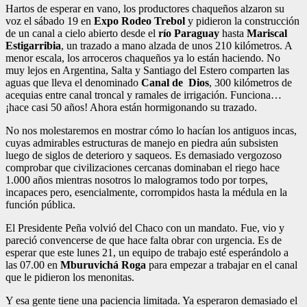
Hartos de esperar en vano, los productores chaqueños alzaron su
voz el sábado 19 en
Expo Rodeo Trebol
y pidieron la construcción
de un canal a cielo abierto desde el
río Paraguay
hasta
Mariscal
Estigarribia
, un trazado a mano alzada de unos 210 kilómetros. A
menor escala, los arroceros chaqueños ya lo están haciendo. No
muy lejos en Argentina, Salta y Santiago del Estero comparten las
aguas que lleva el denominado
Canal de Dios
, 300 kilómetros de
acequias entre canal troncal y ramales de irrigación. Funciona…
¡hace casi 50 años! Ahora están hormigonando su trazado.
No nos molestaremos en mostrar cómo lo hacían los antiguos incas,
cuyas admirables estructuras de manejo en piedra aún subsisten
luego de siglos de deterioro y saqueos. Es demasiado vergozoso
comprobar que civilizaciones cercanas dominaban el riego hace
1.000 años mientras nosotros lo malogramos todo por torpes,
incapaces pero, esencialmente, corrompidos hasta la médula en la
función pública.
El Presidente Peña volvió del Chaco con un mandato. Fue, vio y
pareció convencerse de que hace falta obrar con urgencia. Es de
esperar que este lunes 21, un equipo de trabajo esté esperándolo a
las 07.00 en
Mburuvichá Roga
para empezar a trabajar en el canal
que le pidieron los menonitas.
Y esa gente tiene una paciencia limitada. Ya esperaron demasiado el