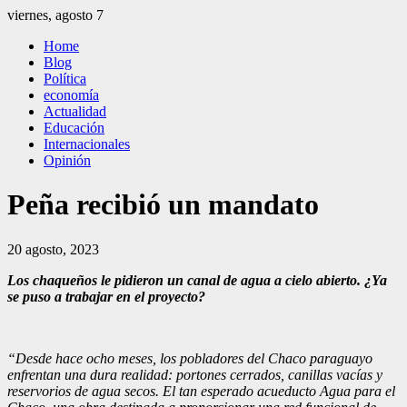
Saltar
viernes, agosto 7
al
El Independiente
El independiente Libre y Transparente
Home
contenido
Blog
Política
economía
Actualidad
Educación
Internacionales
Opinión
Peña recibió un mandato
20 agosto, 2023
Los chaqueños le pidieron un canal de agua a cielo abierto. ¿Ya
se puso a trabajar en el proyecto?
“Desde hace ocho meses, los pobladores del Chaco paraguayo
enfrentan una dura realidad: portones cerrados, canillas vacías y
reservorios de agua secos. El tan esperado acueducto Agua para el