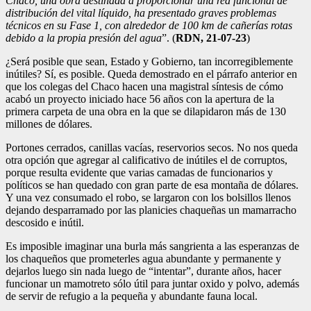
Chaco, una obra destinada a proporcionar una red funcional de
distribución del vital líquido, ha presentado graves problemas
técnicos en su Fase 1, con alrededor de 100 km de cañerías rotas
debido a la propia presión del agua
”. (
RDN, 21-07-23
)
¿Será posible que sean, Estado y Gobierno, tan incorregiblemente
inútiles? Sí, es posible. Queda demostrado en el párrafo anterior en
que los colegas del Chaco hacen una magistral síntesis de cómo
acabó un proyecto iniciado hace 56 años con la apertura de la
primera carpeta de una obra en la que se dilapidaron más de 130
millones de dólares.
Portones cerrados, canillas vacías, reservorios secos. No nos queda
otra opción que agregar al calificativo de inútiles el de corruptos,
porque resulta evidente que varias camadas de funcionarios y
políticos se han quedado con gran parte de esa montaña de dólares.
Y una vez consumado el robo, se largaron con los bolsillos llenos
dejando desparramado por las planicies chaqueñas un mamarracho
descosido e inútil.
Es imposible imaginar una burla más sangrienta a las esperanzas de
los chaqueños que prometerles agua abundante y permanente y
dejarlos luego sin nada luego de “intentar”, durante años, hacer
funcionar un mamotreto sólo útil para juntar oxido y polvo, además
de servir de refugio a la pequeña y abundante fauna local.