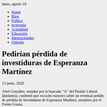
Saltar
lunes, agosto 10
al
El Independiente
El independiente Libre y Transparente
Home
contenido
Blog
Política
economía
Actualidad
Educación
Internacionales
Opinión
Pedirían pérdida de
investiduras de Esperanza
Martínez
15 junio, 2020
Abel González, senador por la bancada “A” del Partido Liberal
(llanismo), confirmó que escuchó rumores sobre un eventual pedido
de pérdida de investiduras de Esperanza Martínez, senadora por el
Frente Guasu.