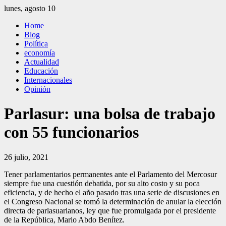
Saltar
lunes, agosto 10
al
El Independiente
El independiente Libre y Transparente
Home
contenido
Blog
Política
economía
Actualidad
Educación
Internacionales
Opinión
Parlasur: una bolsa de trabajo
con 55 funcionarios
26 julio, 2021
Tener parlamentarios permanentes ante el Parlamento del Mercosur
siempre fue una cuestión debatida, por su alto costo y su poca
eficiencia, y de hecho el año pasado tras una serie de discusiones en
el Congreso Nacional se tomó la determinación de anular la elección
directa de parlasuarianos, ley que fue promulgada por el presidente
de la República, Mario Abdo Benítez.