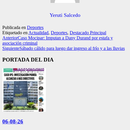
Yeruti Salcedo
Publicada en
Deportes
Etiquetado en
Actualidad
,
Deportes
,
Destacado Principal
Anterior
Caso Mocipar: Imputan a Dany Durand por estafa y
asociación criminal
Siguiente
Sábado cálido para luego dar ingreso al frío y a las lluvias
PORTADA DEL DIA
06-08-26