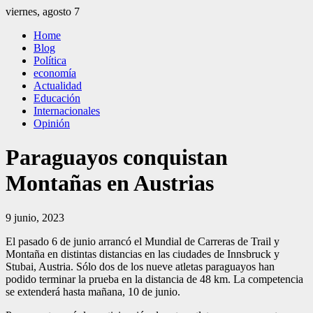
Saltar
viernes, agosto 7
al
El Independiente
El independiente Libre y Transparente
Home
contenido
Blog
Política
economía
Actualidad
Educación
Internacionales
Opinión
Paraguayos conquistan
Montañas en Austrias
9 junio, 2023
El pasado 6 de junio arrancó el Mundial de Carreras de Trail y
Montaña en distintas distancias en las ciudades de Innsbruck y
Stubai, Austria. Sólo dos de los nueve atletas paraguayos han
podido terminar la prueba en la distancia de 48 km. La competencia
se extenderá hasta mañana, 10 de junio.