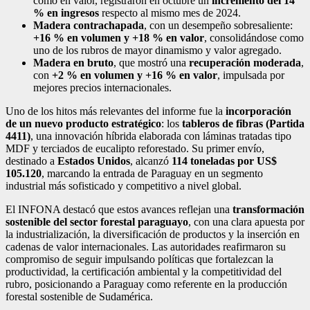
como en valor, registraron en octubre un
incremento del 14
% en ingresos
respecto al mismo mes de 2024.
Madera contrachapada
, con un desempeño sobresaliente:
+16 % en volumen y +18 % en valor
, consolidándose como
uno de los rubros de mayor dinamismo y valor agregado.
Madera en bruto
, que mostró una
recuperación moderada
,
con
+2 % en volumen y +16 % en valor
, impulsada por
mejores precios internacionales.
Uno de los hitos más relevantes del informe fue la
incorporación
de un nuevo producto estratégico
: los
tableros de fibras (Partida
4411)
, una innovación híbrida elaborada con láminas tratadas tipo
MDF y terciados de eucalipto reforestado. Su primer envío,
destinado a
Estados Unidos
, alcanzó
114 toneladas por US$
105.120
, marcando la entrada de Paraguay en un segmento
industrial más sofisticado y competitivo a nivel global.
El INFONA destacó que estos avances reflejan una
transformación
sostenible del sector forestal paraguayo
, con una clara apuesta por
la industrialización, la diversificación de productos y la inserción en
cadenas de valor internacionales. Las autoridades reafirmaron su
compromiso de seguir impulsando políticas que fortalezcan la
productividad, la certificación ambiental y la competitividad del
rubro, posicionando a Paraguay como referente en la producción
forestal sostenible de Sudamérica.