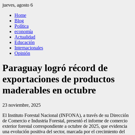
Saltar
jueves, agosto 6
al
El Independiente
El independiente Libre y Transparente
Home
contenido
Blog
Política
economía
Actualidad
Educación
Internacionales
Opinión
Paraguay logró récord de
exportaciones de productos
maderables en octubre
23 noviembre, 2025
El Instituto Forestal Nacional (INFONA), a través de su Dirección
de Comercio e Industria Forestal, presentó el informe de comercio
exterior forestal correspondiente a octubre de 2025, que evidencia
una evolución positiva del sector, marcada por el crecimiento del