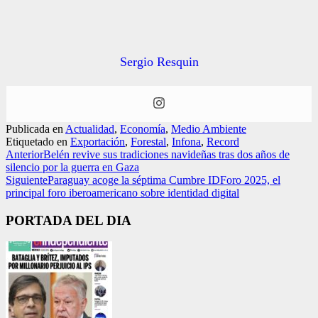
Sergio Resquin
Publicada en
Actualidad
,
Economía
,
Medio Ambiente
Etiquetado en
Exportación
,
Forestal
,
Infona
,
Record
Anterior
Belén revive sus tradiciones navideñas tras dos años de
silencio por la guerra en Gaza
Siguiente
Paraguay acoge la séptima Cumbre IDForo 2025, el
principal foro iberoamericano sobre identidad digital
PORTADA DEL DIA