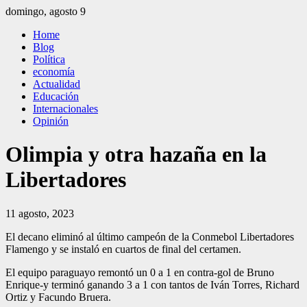
Saltar
domingo, agosto 9
al
El Independiente
El independiente Libre y Transparente
Home
contenido
Blog
Política
economía
Actualidad
Educación
Internacionales
Opinión
Olimpia y otra hazaña en la
Libertadores
11 agosto, 2023
El decano eliminó al último campeón de la Conmebol Libertadores
Flamengo y se instaló en cuartos de final del certamen.
El equipo paraguayo remontó un 0 a 1 en contra-gol de Bruno
Enrique-y terminó ganando 3 a 1 con tantos de Iván Torres, Richard
Ortiz y Facundo Bruera.