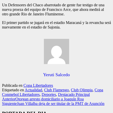
Un Defensores del Chaco abarrotado de gente fue testigo de una
nueva proeza del equipo de Francisco Arce, que ahora medirá al
otro grande Rio de Janeiro Fluminense.
El primer partido se jugará en el estadio Maracaná y la revancha será
nuevamente en el estadio de Sajonia.
Yeruti Salcedo
Publicada en
Copa Libertadores
Etiquetado en
Actualidad
,
Club Flamengo
,
Club Olimpia
,
Copa
Conmebol Libertadores
,
Deportes
,
Destacado Principal
Anterior
Otorgan arresto domiciliario a Joaquín Roa
Siguiente
Juan Villalba deja de ser titular de la PMT de Asunción