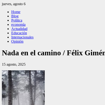
Saltar
jueves, agosto 6
al
El Independiente
El independiente Libre y Transparente
Home
contenido
Blog
Política
economía
Actualidad
Educación
Internacionales
Opinión
Nada en el camino / Félix Gimé
15 agosto, 2025