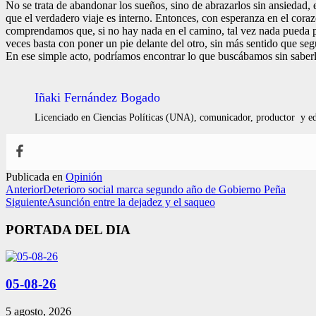
No se trata de abandonar los sueños, sino de abrazarlos sin ansiedad,
que el verdadero viaje es interno. Entonces, con esperanza en el cora
comprendamos que, si no hay nada en el camino, tal vez nada pueda 
veces basta con poner un pie delante del otro, sin más sentido que seg
En ese simple acto, podríamos encontrar lo que buscábamos sin saber
Iñaki Fernández Bogado
Licenciado en Ciencias Políticas (UNA), comunicador, productor y edi
Publicada en
Opinión
Anterior
Deterioro social marca segundo año de Gobierno Peña
Siguiente
Asunción entre la dejadez y el saqueo
PORTADA DEL DIA
05-08-26
5 agosto, 2026