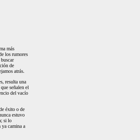
orma más
de los rumores
 buscar
cción de
ejamos atrás.
s, resulta una
 que señalen el
encio del vacío
de éxito o de
 nunca estuvo
; si lo
a ya camina a