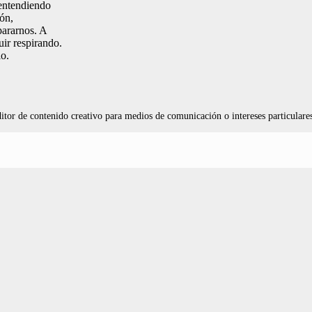
 entendiendo
zón,
pararnos. A
uir respirando.
lo.
tor de contenido creativo para medios de comunicación o intereses particulare