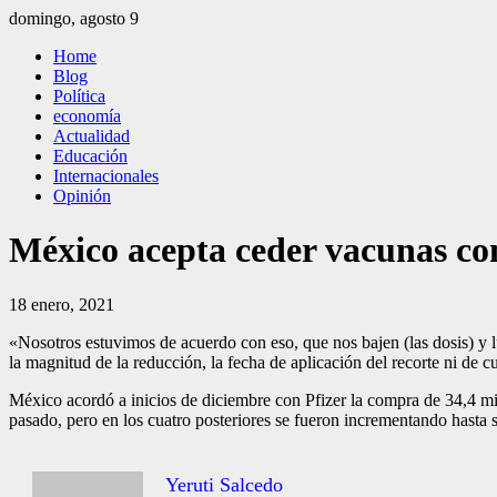
Saltar
domingo, agosto 9
al
El Independiente
El independiente Libre y Transparente
Home
contenido
Blog
Política
economía
Actualidad
Educación
Internacionales
Opinión
México acepta ceder vacunas co
18 enero, 2021
«Nosotros estuvimos de acuerdo con eso, que nos bajen (las dosis) y
la magnitud de la reducción, la fecha de aplicación del recorte ni de 
México acordó a inicios de diciembre con Pfizer la compra de 34,4 mil
pasado, pero en los cuatro posteriores se fueron incrementando hasta 
Yeruti Salcedo