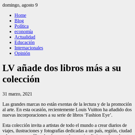
Saltar
domingo, agosto 9
al
El Independiente
El independiente Libre y Transparente
Home
contenido
Blog
Política
economía
Actualidad
Educación
Internacionales
Opinión
LV añade dos libros más a su
colección
31 marzo, 2021
Las grandes marcas no están exentas de la lectura y de la promoción
al arte. En esta ocasión, recientemente Louis Vuitton ha añadido dos
nuevas incorporaciones a su serie de libros ‘Fashion Eye’.
Esta colección invita a artistas de todo el mundo a crear diarios de
viajes, ilustraciones y fotografías dedicadas a un país, región, ciudad