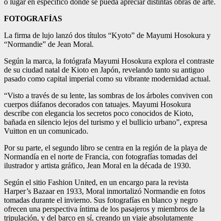
o lugar en específico donde se pueda apreciar distintas obras de arte.
FOTOGRAFÍAS
La firma de lujo lanzó dos títulos “Kyoto” de Mayumi Hosokura y
“Normandie” de Jean Moral.
Según la marca, la fotógrafa Mayumi Hosokura explora el contraste
de su ciudad natal de Kioto en Japón, revelando tanto su antiguo
pasado como capital imperial como su vibrante modernidad actual.
“Visto a través de su lente, las sombras de los árboles conviven con
cuerpos diáfanos decorados con tatuajes. Mayumi Hosokura
describe con elegancia los secretos poco conocidos de Kioto,
bañada en silencio lejos del turismo y el bullicio urbano”, expresa
Vuitton en un comunicado.
Por su parte, el segundo libro se centra en la región de la playa de
Normandía en el norte de Francia, con fotografías tomadas del
ilustrador y artista gráfico, Jean Moral en la década de 1930.
Según el sitio Fashion United, en un encargo para la revista
Harper’s Bazaar en 1933, Moral inmortalizó Normandie en fotos
tomadas durante el invierno. Sus fotografías en blanco y negro
ofrecen una perspectiva íntima de los pasajeros y miembros de la
tripulación, y del barco en sí, creando un viaje absolutamente