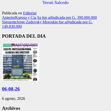
Yeruti Salcedo
Publicada en
Editorial
Anterior
Kurosu y Cia Sa fue adjudicada por G. 390.000.000
Siguiente
Jorge Zadovsky Moroskin fue adjudicada por G.
149.830.000
PORTADA DEL DIA
06-08-26
6 agosto, 2026
Archivos