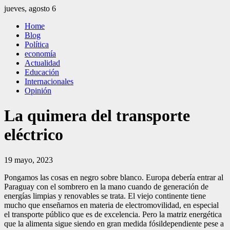
Saltar
jueves, agosto 6
al
El Independiente
El independiente Libre y Transparente
Home
contenido
Blog
Política
economía
Actualidad
Educación
Internacionales
Opinión
La quimera del transporte
eléctrico
19 mayo, 2023
Pongamos las cosas en negro sobre blanco. Europa debería entrar al
Paraguay con el sombrero en la mano cuando de generación de
energías limpias y renovables se trata. El viejo continente tiene
mucho que enseñarnos en materia de electromovilidad, en especial
el transporte público que es de excelencia. Pero la matriz energética
que la alimenta sigue siendo en gran medida fósildependiente pese a