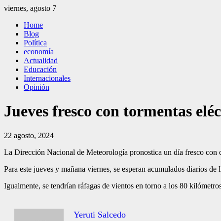
Saltar
viernes, agosto 7
al
El Independiente
El independiente Libre y Transparente
Home
contenido
Blog
Política
economía
Actualidad
Educación
Internacionales
Opinión
Jueves fresco con tormentas eléc
22 agosto, 2024
La Dirección Nacional de Meteorología pronostica un día fresco con c
Para este jueves y mañana viernes, se esperan acumulados diarios de ll
Igualmente, se tendrían ráfagas de vientos en torno a los 80 kilómetro
Yeruti Salcedo