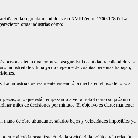
Bretaña en la segunda mitad del siglo XVIII (entre 1760-1780). La
aparecieron otras industrias cómo;
más personas tenía una empresa, aseguraba la cantidad y calidad de sus
uturo industrial de China ya no depende de cuántas personas trabajan,
isiones.
s. La industria que realmente encendió la mecha en el uso de robots
icar piezas, sino que están empezando a ver al robot como su próximo
oordinar miles de decisiones por minuto. El objetivo es claro: mantener
n mano de obra abundante, salarios bajos y velocidades imposibles ya
 que alteró la organización de la sociedad, la política y la relación