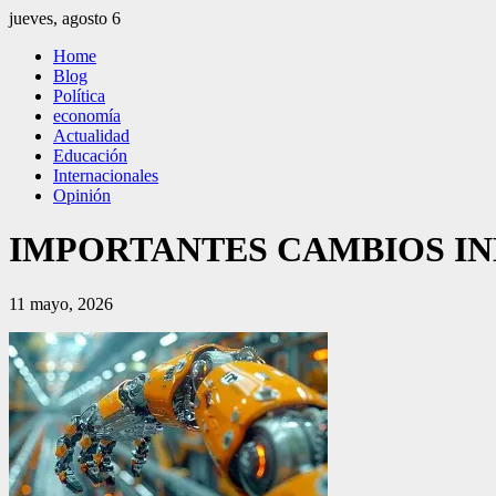
Saltar
jueves, agosto 6
al
El Independiente
El independiente Libre y Transparente
Home
contenido
Blog
Política
economía
Actualidad
Educación
Internacionales
Opinión
IMPORTANTES CAMBIOS IN
11 mayo, 2026