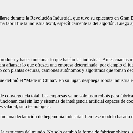
arse durante la Revolución Industrial, que tuvo su epicentro en Gran 
ma fabril fue la industria textil, específicamente la del algodón. Luego 
producir y hacer funcionar lo que hacían las industrias. Antes cuantas 
 para afianzar lo que ofrezca una empresa determinada, por ejemplo el f
io con plantas oscuras, camiones autónomos y algoritmos que toman dec
 definió el “Made in China”. En su lugar, despliega robots industriale
to de convergencia total. Las empresas ya no solo usan robots para fabr
uncionan casi sin luz y sistemas de inteligencia artificial capaces de c
salarial, sino tecnológica.
ue una declaración de hegemonía industrial. Pero ese modelo basado e
 estructura del mundo. No solo cambió la forma de fabricar objetos, sino