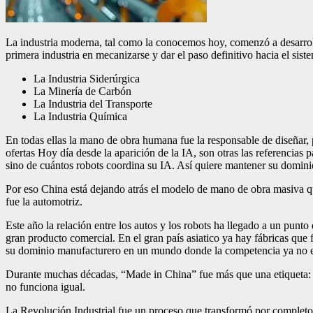
La industria moderna, tal como la conocemos hoy, comenzó a desarroll
primera industria en mecanizarse y dar el paso definitivo hacia el siste
La Industria Siderúrgica
La Minería de Carbón
La Industria del Transporte
La Industria Química
En todas ellas la mano de obra humana fue la responsable de diseñar, 
ofertas Hoy día desde la aparición de la IA, son otras las referencias
sino de cuántos robots coordina su IA. Así quiere mantener su domin
Por eso China está dejando atrás el modelo de mano de obra masiva que
fue la automotriz.
Este año la relación entre los autos y los robots ha llegado a un pun
gran producto comercial. En el gran país asiatico ya hay fábricas que f
su dominio manufacturero en un mundo donde la competencia ya no es 
Durante muchas décadas, “Made in China” fue más que una etiqueta: f
no funciona igual.
La Revolución Industrial fue un proceso que transformó por completo la