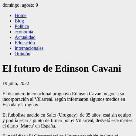
Saltar
domingo, agosto 9
al
El Independiente
El independiente Libre y Transparente
Home
contenido
Blog
Política
economía
Actualidad
Educación
Internacionales
Opinión
El futuro de Edinson Cavani
19 julio, 2022
El delantero internacional uruguayo Edinson Cavani negocia su
incorporación al Villarreal, según informaron algunos medios en
España y Uruguay.
El futbolista nacido en Salto (Uruguay), de 35 años, está sin equipo
y podría estar a punto de firmar por el Villarreal, desveló este martes
el diario ‘Marca’ en España.