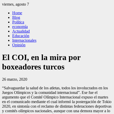
Saltar
viernes, agosto 7
al
El Independiente
El independiente Libre y Transparente
Home
contenido
Blog
Política
economía
Actualidad
Educación
Internacionales
Opinión
El COI, en la mira por
boxeadores turcos
26 marzo, 2020
“Salvaguardar la salud de los atletas, todos los involucrados en los
Juegos Olímpicos y la comunidad internacional”. Ese fue el
argumento que el Comité Olímpico Internacional expuso el martes
en el comunicado mediante el cual informó la postergación de Tokio
2020, en sintonía con el reclamo de distintas federaciones deportivas
y comités olímpicos nacionales, aunque con una demora mayor a lo