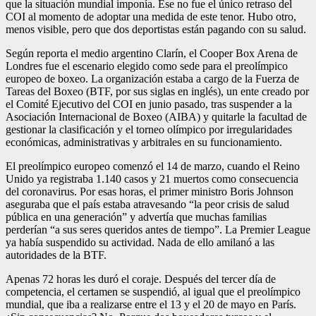
que la situación mundial imponía. Ese no fue el único retraso del
COI al momento de adoptar una medida de este tenor. Hubo otro,
menos visible, pero que dos deportistas están pagando con su salud.
Según reporta el medio argentino Clarín, el Cooper Box Arena de
Londres fue el escenario elegido como sede para el preolímpico
europeo de boxeo. La organización estaba a cargo de la Fuerza de
Tareas del Boxeo (BTF, por sus siglas en inglés), un ente creado por
el Comité Ejecutivo del COI en junio pasado, tras suspender a la
Asociación Internacional de Boxeo (AIBA) y quitarle la facultad de
gestionar la clasificación y el torneo olímpico por irregularidades
económicas, administrativas y arbitrales en su funcionamiento.
El preolímpico europeo comenzó el 14 de marzo, cuando el Reino
Unido ya registraba 1.140 casos y 21 muertos como consecuencia
del coronavirus. Por esas horas, el primer ministro Boris Johnson
aseguraba que el país estaba atravesando “la peor crisis de salud
pública en una generación” y advertía que muchas familias
perderían “a sus seres queridos antes de tiempo”. La Premier League
ya había suspendido su actividad. Nada de ello amilanó a las
autoridades de la BTF.
Apenas 72 horas les duró el coraje. Después del tercer día de
competencia, el certamen se suspendió, al igual que el preolímpico
mundial, que iba a realizarse entre el 13 y el 20 de mayo en París.