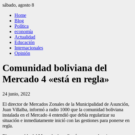
Saltar
sábado, agosto 8
al
El Independiente
El independiente Libre y Transparente
Home
contenido
Blog
Política
economía
Actualidad
Educación
Internacionales
Opinión
Comunidad boliviana del
Mercado 4 «está en regla»
24 junio, 2022
El director de Mercados Zonales de la Municipalidad de Asunción,
Juan Villalba, informó a radio 1000 que la comunidad boliviana
instalada en el Mercado 4 entendió que debía regularizar su
situación e inmediatamente inició con las gestiones para ponerse en
regla.