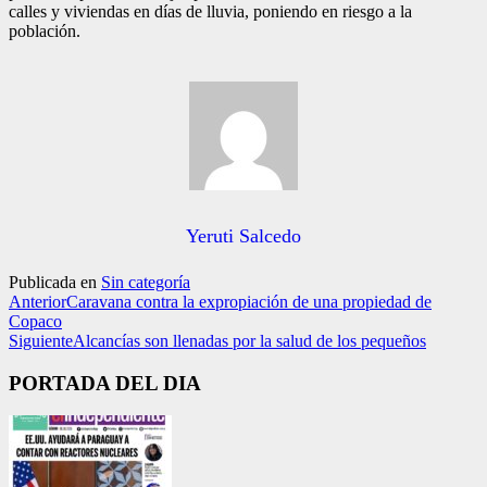
calles y viviendas en días de lluvia, poniendo en riesgo a la
población.
Yeruti Salcedo
Publicada en
Sin categoría
Anterior
Caravana contra la expropiación de una propiedad de
Copaco
Siguiente
Alcancías son llenadas por la salud de los pequeños
PORTADA DEL DIA