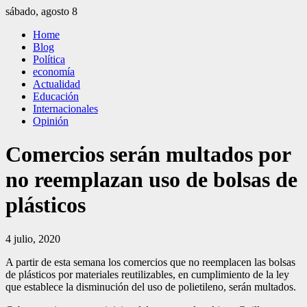
Saltar
sábado, agosto 8
al
El Independiente
El independiente Libre y Transparente
Home
contenido
Blog
Política
economía
Actualidad
Educación
Internacionales
Opinión
Comercios serán multados por
no reemplazan uso de bolsas de
plásticos
4 julio, 2020
A partir de esta semana los comercios que no reemplacen las bolsas
de plásticos por materiales reutilizables, en cumplimiento de la ley
que establece la disminución del uso de polietileno, serán multados.