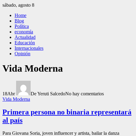
Saltar
sábado, agosto 8
al
El Independiente
El independiente Libre y Transparente
Home
contenido
Blog
Política
economía
Actualidad
Educación
Internacionales
Opinión
Vida Moderna
18
Abr
De Yeruti Salcedo
No hay comentarios
Vida Moderna
Primera persona no binaria representará
al país
Para Giovana Soria, joven influencer y artista, bailar la danza