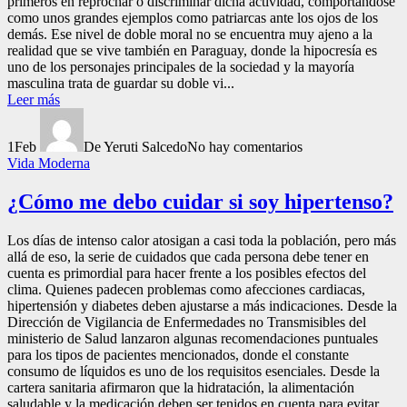
primeros en reprochar o discriminar dicha actividad, comportándose
como unos grandes ejemplos como patriarcas ante los ojos de los
demás. Ese nivel de doble moral no se encuentra muy ajeno a la
realidad que se vive también en Paraguay, donde la hipocresía es
uno de los personajes principales de la sociedad y la mayoría
masculina trata de guardar su doble vi...
Leer más
1
Feb
De Yeruti Salcedo
No hay comentarios
Vida Moderna
¿Cómo me debo cuidar si soy hipertenso?
Los días de intenso calor atosigan a casi toda la población, pero más
allá de eso, la serie de cuidados que cada persona debe tener en
cuenta es primordial para hacer frente a los posibles efectos del
clima. Quienes padecen problemas como afecciones cardiacas,
hipertensión y diabetes deben ajustarse a más indicaciones. Desde la
Dirección de Vigilancia de Enfermedades no Transmisibles del
ministerio de Salud lanzaron algunas recomendaciones puntuales
para los tipos de pacientes mencionados, donde el constante
consumo de líquidos es uno de los requisitos esenciales. Desde la
cartera sanitaria afirmaron que la hidratación, la alimentación
saludable y la medicación deben ser tenidos en cuenta para evitar