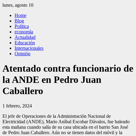
Saltar
lunes, agosto 10
al
El Independiente
El independiente Libre y Transparente
Home
contenido
Blog
Política
economía
Actualidad
Educación
Internacionales
Opinión
Atentado contra funcionario de
la ANDE en Pedro Juan
Caballero
1 febrero, 2024
El jefe de Operaciones de la Administración Nacional de
Electricidad (ANDE), Mario Aníbal Escobar Dávalos, fue baleado
esta mañana cuando salía de su casa ubicada en el barrio San José
de Pedro Juan Caballero. Aún no se tienen datos del móvil y la