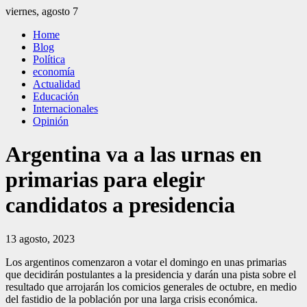
Saltar
viernes, agosto 7
al
El Independiente
El independiente Libre y Transparente
Home
contenido
Blog
Política
economía
Actualidad
Educación
Internacionales
Opinión
Argentina va a las urnas en
primarias para elegir
candidatos a presidencia
13 agosto, 2023
Los argentinos comenzaron a votar el domingo en unas primarias
que decidirán postulantes a la presidencia y darán una pista sobre el
resultado que arrojarán los comicios generales de octubre, en medio
del fastidio de la población por una larga crisis económica.