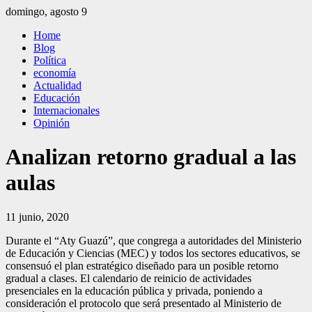
Saltar
domingo, agosto 9
al
El Independiente
El independiente Libre y Transparente
Home
contenido
Blog
Política
economía
Actualidad
Educación
Internacionales
Opinión
Analizan retorno gradual a las
aulas
11 junio, 2020
Durante el “Aty Guazú”, que congrega a autoridades del Ministerio
de Educación y Ciencias (MEC) y todos los sectores educativos, se
consensuó el plan estratégico diseñado para un posible retorno
gradual a clases. El calendario de reinicio de actividades
presenciales en la educación pública y privada, poniendo a
consideración el protocolo que será presentado al Ministerio de