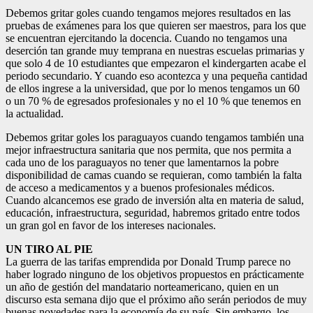
Debemos gritar goles cuando tengamos mejores resultados en las
pruebas de exámenes para los que quieren ser maestros, para los que
se encuentran ejercitando la docencia. Cuando no tengamos una
deserción tan grande muy temprana en nuestras escuelas primarias y
que solo 4 de 10 estudiantes que empezaron el kindergarten acabe el
periodo secundario. Y cuando eso acontezca y una pequeña cantidad
de ellos ingrese a la universidad, que por lo menos tengamos un 60
o un 70 % de egresados profesionales y no el 10 % que tenemos en
la actualidad.
Debemos gritar goles los paraguayos cuando tengamos también una
mejor infraestructura sanitaria que nos permita, que nos permita a
cada uno de los paraguayos no tener que lamentarnos la pobre
disponibilidad de camas cuando se requieran, como también la falta
de acceso a medicamentos y a buenos profesionales médicos.
Cuando alcancemos ese grado de inversión alta en materia de salud,
educación, infraestructura, seguridad, habremos gritado entre todos
un gran gol en favor de los intereses nacionales.
UN TIRO AL PIE
La guerra de las tarifas emprendida por Donald Trump parece no
haber logrado ninguno de los objetivos propuestos en prácticamente
un año de gestión del mandatario norteamericano, quien en un
discurso esta semana dijo que el próximo año serán periodos de muy
buenas novedades para la economía de su país. Sin embargo, los