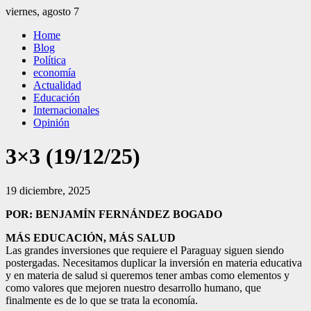
Saltar
viernes, agosto 7
al
El Independiente
El independiente Libre y Transparente
Home
contenido
Blog
Política
economía
Actualidad
Educación
Internacionales
Opinión
3×3 (19/12/25)
19 diciembre, 2025
POR: BENJAMÍN FERNÁNDEZ BOGADO
MÁS EDUCACIÓN, MÁS SALUD
Las grandes inversiones que requiere el Paraguay siguen siendo
postergadas. Necesitamos duplicar la inversión en materia educativa
y en materia de salud si queremos tener ambas como elementos y
como valores que mejoren nuestro desarrollo humano, que
finalmente es de lo que se trata la economía.