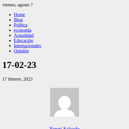
Saltar
viernes, agosto 7
al
El Independiente
El independiente Libre y Transparente
Home
contenido
Blog
Política
economía
Actualidad
Educación
Internacionales
Opinión
17-02-23
17 febrero, 2023
Yeruti Salcedo